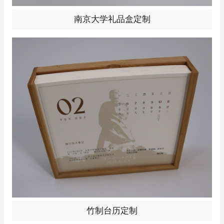
南大专属南雍印象艺术摆件礼盒定制！合金烤漆填色工艺
南京大学礼品盒定制
质感出众。以校徽为设计核心，融合古风流线与NJU标
识，镌刻校训精神与校园记忆，是校友珍藏、师生馈赠、
校际交流的高端文化礼品，尽显南大底蕴！
南京学校专属陶行知主题竹制定制台历！竹制外壳天然环
竹制台历定制
保，铜圈支架稳固易翻，超感纸四色印刷清晰耐磨。收录