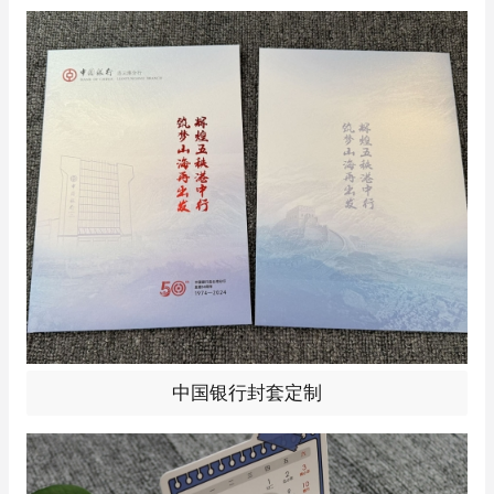
陶行知经典教育理念与大事记，融合传统干支节气，兼具
时间管理与文化传播功能，专业厂家打造，适配校园办
公、师生纪念、文化礼品，定制优选！
上海印刷公司专注企业定制印刷，中国银行纪念封套案例
中国银行封套定制
采用进口珠光纸、海德堡四色精印、烫金 + UV 工艺，彰
显品牌质感。承接周年庆、商务礼品包装等印刷业务，提
供设计到生产一站式服务，点击查看更多工艺细节与定制